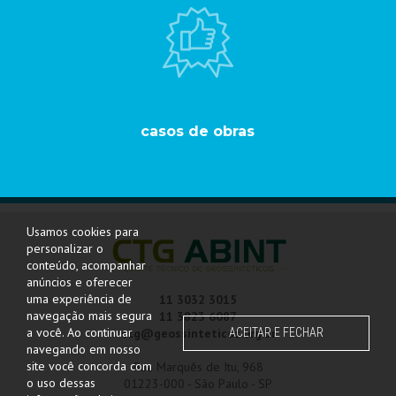
casos
de obras
Usamos cookies para
personalizar o
conteúdo, acompanhar
anúncios e oferecer
uma experiência de
11 3032 3015
navegação mais segura
11 3823 6087
a você. Ao continuar
ACEITAR E FECHAR
ctg@geossinteticos.org.br
navegando em nosso
site você concorda com
Rua Marquês de Itu, 968
o uso dessas
01223-000 - São Paulo - SP