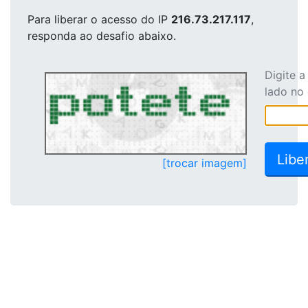
Para liberar o acesso
do IP
216.73.217.117
,
responda ao desafio abaixo.
Digite 
lado no
[trocar imagem]