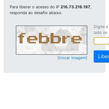
Para liberar o acesso
do IP
216.73.216.197
,
responda ao desafio abaixo.
Digite 
lado no
[trocar imagem]